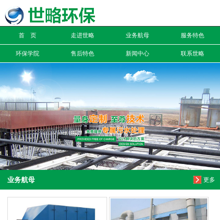
信息搜索
首 页
走进世略
业务航母
服务特色
搜索
环保学院
售后特色
新闻中心
联系世略
业务航母
更多