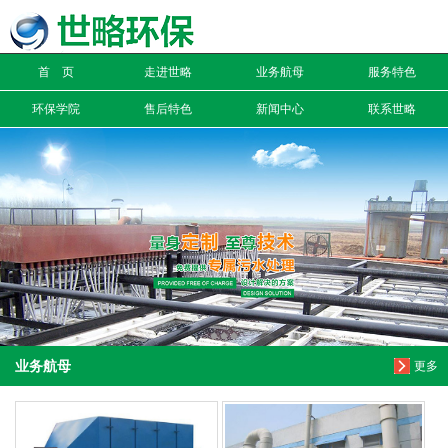
信息搜索
首 页
走进世略
业务航母
服务特色
搜索
环保学院
售后特色
新闻中心
联系世略
业务航母
更多